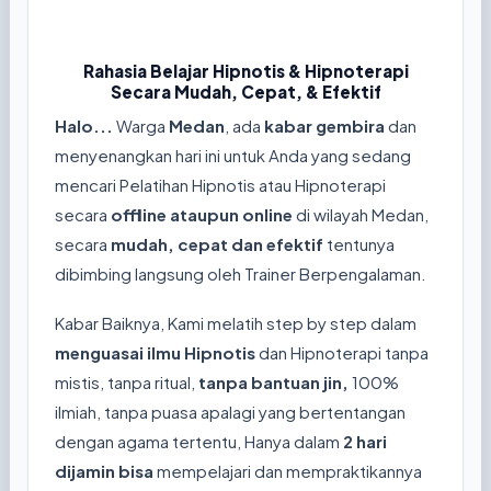
Rahasia Belajar Hipnotis & Hipnoterapi
Secara Mudah, Cepat, & Efektif
Halo...
Warga
Medan
, ada
kabar gembira
dan
menyenangkan hari ini untuk Anda yang sedang
mencari Pelatihan Hipnotis atau Hipnoterapi
secara
offline ataupun online
di wilayah Medan,
secara
mudah, cepat dan efektif
tentunya
dibimbing langsung oleh Trainer Berpengalaman.
Kabar Baiknya, Kami melatih step by step dalam
menguasai ilmu Hipnotis
dan Hipnoterapi tanpa
mistis, tanpa ritual,
tanpa bantuan jin,
100%
ilmiah, tanpa puasa apalagi yang bertentangan
dengan agama tertentu, Hanya dalam
2 hari
dijamin bisa
mempelajari dan mempraktikannya