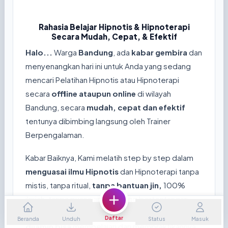
Rahasia Belajar Hipnotis & Hipnoterapi
Secara Mudah, Cepat, & Efektif
Halo...
Warga
Bandung
, ada
kabar gembira
dan
menyenangkan hari ini untuk Anda yang sedang
mencari Pelatihan Hipnotis atau Hipnoterapi
secara
offline ataupun online
di wilayah
Bandung, secara
mudah, cepat dan efektif
tentunya dibimbing langsung oleh Trainer
Berpengalaman.
Kabar Baiknya, Kami melatih step by step dalam
menguasai ilmu Hipnotis
dan Hipnoterapi tanpa
mistis, tanpa ritual,
tanpa bantuan jin,
100%
ilmiah, tanpa puasa apalagi yang bertentangan
dengan agama tertentu, Hanya dalam
2 hari
Daftar
Beranda
Unduh
Status
Masuk
dijamin bisa
mempelajari dan mempraktikannya