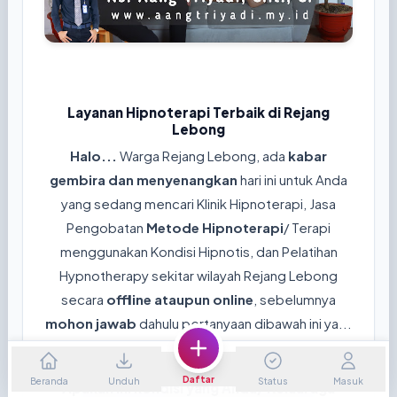
Layanan Hipnoterapi Terbaik di Rejang
Lebong
Halo...
Warga Rejang Lebong, ada
kabar
gembira dan menyenangkan
hari ini untuk Anda
yang sedang mencari Klinik Hipnoterapi, Jasa
Pengobatan
Metode Hipnoterapi
/ Terapi
menggunakan Kondisi Hipnotis, dan Pelatihan
Hypnotherapy sekitar wilayah Rejang Lebong
secara
offline ataupun online
, sebelumnya
mohon jawab
dahulu pertanyaan dibawah ini ya...
😊
Daftar
Beranda
Unduh
Status
Masuk
Apakah ini kondisi yang Anda/ Keluaraga