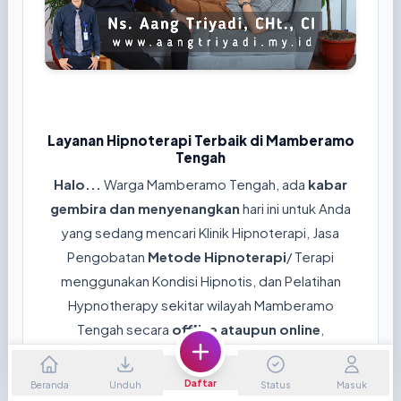
Layanan Hipnoterapi Terbaik di Mamberamo
Tengah
Halo...
Warga Mamberamo Tengah, ada
kabar
gembira dan menyenangkan
hari ini untuk Anda
yang sedang mencari Klinik Hipnoterapi, Jasa
Pengobatan
Metode Hipnoterapi
/ Terapi
menggunakan Kondisi Hipnotis, dan Pelatihan
Hypnotherapy sekitar wilayah Mamberamo
Tengah secara
offline ataupun online
,
sebelumnya
mohon jawab
dahulu pertanyaan
dibawah ini ya...😊
Daftar
Beranda
Unduh
Status
Masuk