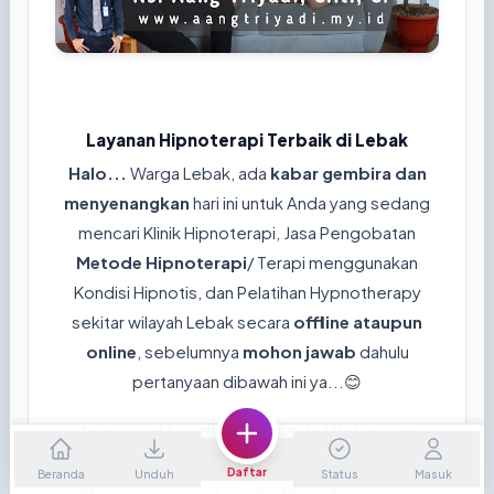
Layanan Hipnoterapi Terbaik di Lebak
Halo...
Warga Lebak, ada
kabar gembira dan
menyenangkan
hari ini untuk Anda yang sedang
mencari Klinik Hipnoterapi, Jasa Pengobatan
Metode Hipnoterapi
/ Terapi menggunakan
Kondisi Hipnotis, dan Pelatihan Hypnotherapy
sekitar wilayah Lebak secara
offline ataupun
online
, sebelumnya
mohon jawab
dahulu
pertanyaan dibawah ini ya...😊
Apakah ini kondisi yang Anda/ Keluaraga
rasakan sekarang?
Daftar
Beranda
Unduh
Status
Masuk