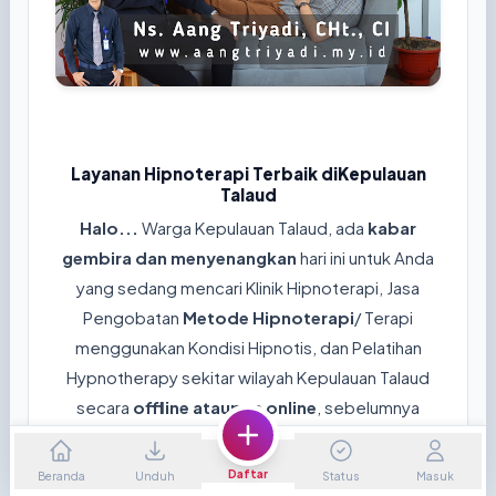
Layanan Hipnoterapi Terbaik diKepulauan
Talaud
Halo...
Warga Kepulauan Talaud, ada
kabar
gembira dan menyenangkan
hari ini untuk Anda
yang sedang mencari Klinik Hipnoterapi, Jasa
Pengobatan
Metode Hipnoterapi
/ Terapi
menggunakan Kondisi Hipnotis, dan Pelatihan
Hypnotherapy sekitar wilayah Kepulauan Talaud
secara
offline ataupun online
, sebelumnya
mohon jawab
dahulu pertanyaan dibawah ini ya...
😊
Daftar
Beranda
Unduh
Status
Masuk