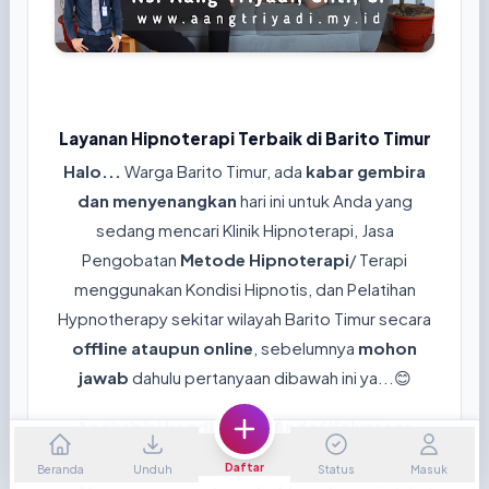
Layanan Hipnoterapi Terbaik di Barito Timur
Halo...
Warga Barito Timur, ada
kabar gembira
dan menyenangkan
hari ini untuk Anda yang
sedang mencari Klinik Hipnoterapi, Jasa
Pengobatan
Metode Hipnoterapi
/ Terapi
menggunakan Kondisi Hipnotis, dan Pelatihan
Hypnotherapy sekitar wilayah Barito Timur secara
offline ataupun online
, sebelumnya
mohon
jawab
dahulu pertanyaan dibawah ini ya...😊
Apakah ini kondisi yang Anda/ Keluaraga
rasakan sekarang?
Daftar
Beranda
Unduh
Status
Masuk